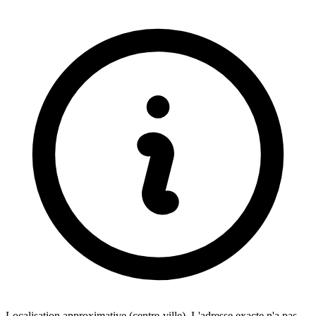
Localisation approximative (centre-ville). L'adresse exacte n'a pas