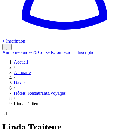
+ Inscription
Annuaire
Guides & Conseils
Connexion
+ Inscription
Accueil
/
Annuaire
/
Dakar
/
Hôtels, Restaurants,Voyages
/
Linda Traiteur
LT
Linda Traiteur