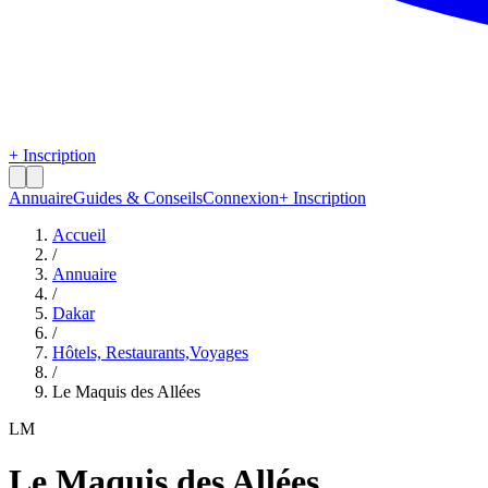
+ Inscription
Annuaire
Guides & Conseils
Connexion
+ Inscription
Accueil
/
Annuaire
/
Dakar
/
Hôtels, Restaurants,Voyages
/
Le Maquis des Allées
LM
Le Maquis des Allées