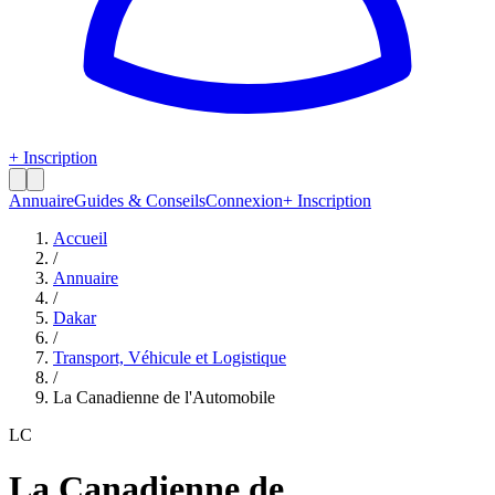
+ Inscription
Annuaire
Guides & Conseils
Connexion
+ Inscription
Accueil
/
Annuaire
/
Dakar
/
Transport, Véhicule et Logistique
/
La Canadienne de l'Automobile
LC
La Canadienne de