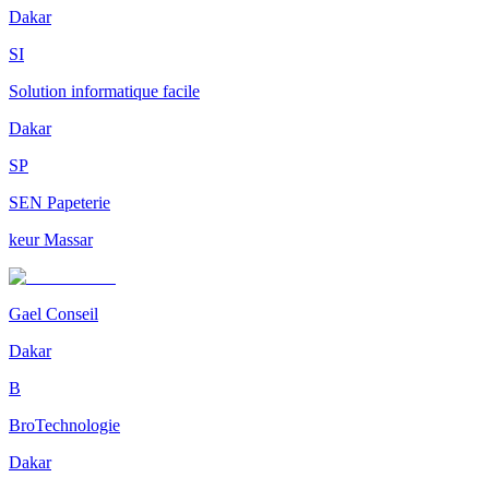
Dakar
SI
Solution informatique facile
Dakar
SP
SEN Papeterie
keur Massar
Gael Conseil
Dakar
B
BroTechnologie
Dakar