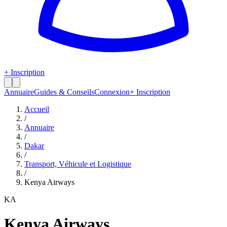
+ Inscription
Annuaire
Guides & Conseils
Connexion
+ Inscription
Accueil
/
Annuaire
/
Dakar
/
Transport, Véhicule et Logistique
/
Kenya Airways
KA
Kenya Airways