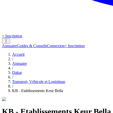
+ Inscription
Annuaire
Guides & Conseils
Connexion
+ Inscription
Accueil
/
Annuaire
/
Dakar
/
Transport, Véhicule et Logistique
/
KB - Etablissements Keur Bella
KB - Etablissements Keur Bella