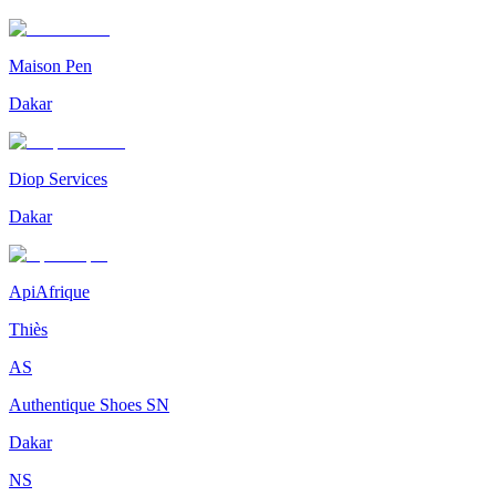
Maison Pen
Dakar
Diop Services
Dakar
ApiAfrique
Thiès
AS
Authentique Shoes SN
Dakar
NS