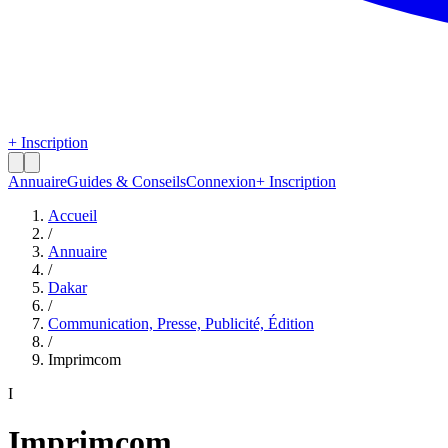
+ Inscription
Annuaire
Guides & Conseils
Connexion
+ Inscription
Accueil
/
Annuaire
/
Dakar
/
Communication, Presse, Publicité, Édition
/
Imprimcom
I
Imprimcom