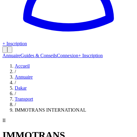
+ Inscription
Annuaire
Guides & Conseils
Connexion
+ Inscription
Accueil
/
Annuaire
/
Dakar
/
Transport
/
IMMOTRANS INTERNATIONAL
II
IMMOTRANS