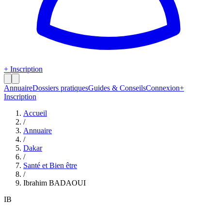
+ Inscription
Annuaire
Dossiers pratiques
Guides & Conseils
Connexion
+
Inscription
Accueil
/
Annuaire
/
Dakar
/
Santé et Bien être
/
Ibrahim BADAOUI
IB