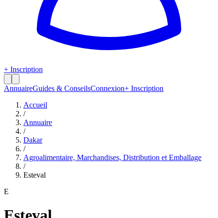
+ Inscription
Annuaire
Guides & Conseils
Connexion
+ Inscription
Accueil
/
Annuaire
/
Dakar
/
Agroalimentaire, Marchandises, Distribution et Emballage
/
Esteval
E
Esteval