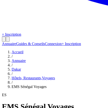
+ Inscription
Annuaire
Guides & Conseils
Connexion
+ Inscription
Accueil
/
Annuaire
/
Dakar
/
Hôtels, Restaurants,Voyages
/
EMS Sénégal Voyages
ES
EMS Sénégal Voyages