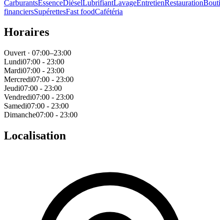
Carburants
Essence
Diésel
Lubrifiant
Lavage
Entretien
Restauration
Bout
financiers
Supérettes
Fast food
Cafétéria
Horaires
Ouvert · 07:00–23:00
Lundi
07:00 - 23:00
Mardi
07:00 - 23:00
Mercredi
07:00 - 23:00
Jeudi
07:00 - 23:00
Vendredi
07:00 - 23:00
Samedi
07:00 - 23:00
Dimanche
07:00 - 23:00
Localisation