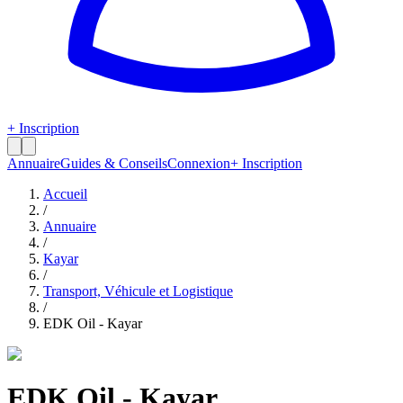
+ Inscription
Annuaire
Guides & Conseils
Connexion
+ Inscription
Accueil
/
Annuaire
/
Kayar
/
Transport, Véhicule et Logistique
/
EDK Oil - Kayar
EDK Oil - Kayar