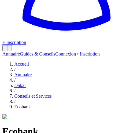
+ Inscription
Annuaire
Guides & Conseils
Connexion
+ Inscription
Accueil
/
Annuaire
/
Dakar
/
Conseils et Services
/
Ecobank
Ecobank