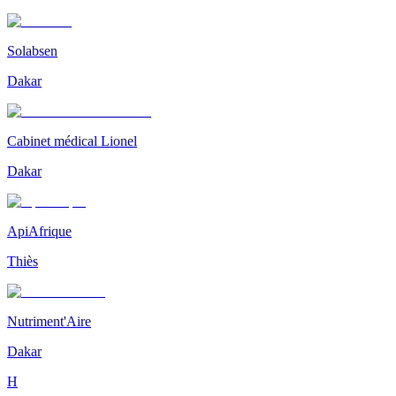
Solabsen
Dakar
Cabinet médical Lionel
Dakar
ApiAfrique
Thiès
Nutriment'Aire
Dakar
H