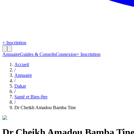
+ Inscription
Annuaire
Guides & Conseils
Connexion
+ Inscription
Accueil
/
Annuaire
/
Dakar
/
Santé et Bien être
/
Dr Cheikh Amadou Bamba Tine
Dr Cheikh Amadou Bamba Tin