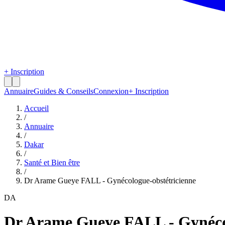
+ Inscription
Annuaire
Guides & Conseils
Connexion
+ Inscription
Accueil
/
Annuaire
/
Dakar
/
Santé et Bien être
/
Dr Arame Gueye FALL - Gynécologue-obstétricienne
DA
Dr Arame Gueye FALL - Gynécol