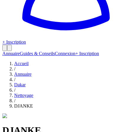
+ Inscription
Annuaire
Guides & Conseils
Connexion
+ Inscription
Accueil
/
Annuaire
/
Dakar
/
Nettoyage
/
DJANKE
DJANKE