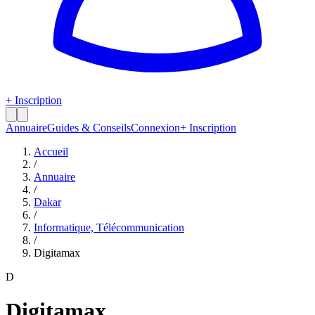
+ Inscription
Annuaire
Guides & Conseils
Connexion
+ Inscription
Accueil
/
Annuaire
/
Dakar
/
Informatique, Télécommunication
/
Digitamax
D
Digitamax