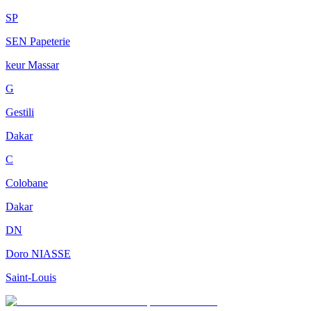
SP
SEN Papeterie
keur Massar
G
Gestili
Dakar
C
Colobane
Dakar
DN
Doro NIASSE
Saint-Louis