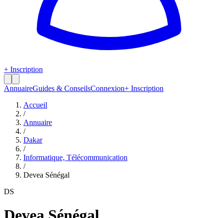
+ Inscription
Annuaire
Guides & Conseils
Connexion
+ Inscription
Accueil
/
Annuaire
/
Dakar
/
Informatique, Télécommunication
/
Devea Sénégal
DS
Devea Sénégal