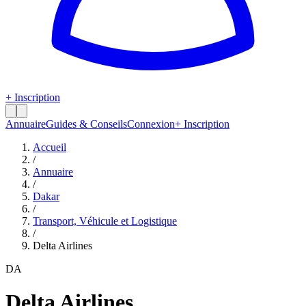
+ Inscription
Annuaire
Guides & Conseils
Connexion
+ Inscription
Accueil
/
Annuaire
/
Dakar
/
Transport, Véhicule et Logistique
/
Delta Airlines
DA
Delta Airlines