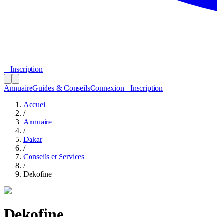
+ Inscription
Annuaire
Guides & Conseils
Connexion
+ Inscription
Accueil
/
Annuaire
/
Dakar
/
Conseils et Services
/
Dekofine
Dekofine