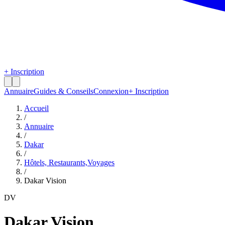
+ Inscription
Annuaire
Guides & Conseils
Connexion
+ Inscription
Accueil
/
Annuaire
/
Dakar
/
Hôtels, Restaurants,Voyages
/
Dakar Vision
DV
Dakar Vision