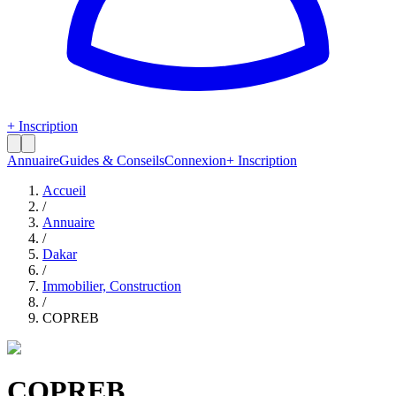
+ Inscription
Annuaire
Guides & Conseils
Connexion
+ Inscription
Accueil
/
Annuaire
/
Dakar
/
Immobilier, Construction
/
COPREB
COPREB