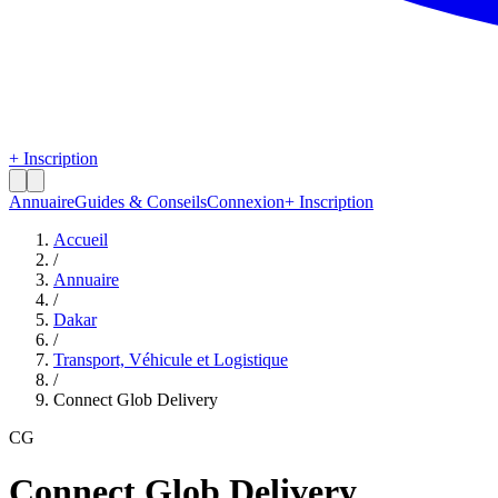
+ Inscription
Annuaire
Guides & Conseils
Connexion
+ Inscription
Accueil
/
Annuaire
/
Dakar
/
Transport, Véhicule et Logistique
/
Connect Glob Delivery
CG
Connect Glob Delivery