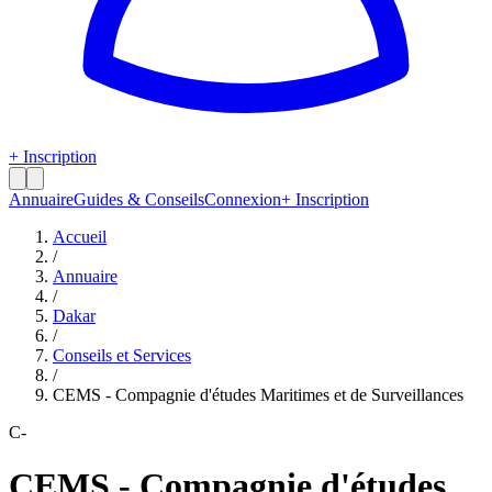
+ Inscription
Annuaire
Guides & Conseils
Connexion
+ Inscription
Accueil
/
Annuaire
/
Dakar
/
Conseils et Services
/
CEMS - Compagnie d'études Maritimes et de Surveillances
C-
CEMS - Compagnie d'études