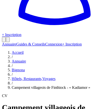
+ Inscription
Annuaire
Guides & Conseils
Connexion
+ Inscription
Accueil
/
Annuaire
/
Bignona
/
Hôtels, Restaurants,Voyages
/
Campement villageois de Finthiock - « Kadiamor »
CV
Campement villageois de