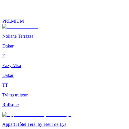
PREMIUM
Noliane Terrazza
Dakar
E
Eazy-Visa
Dakar
TT
Tylma traiteur
Rufisque
Appart Hôtel Teral by Fleur de Lys