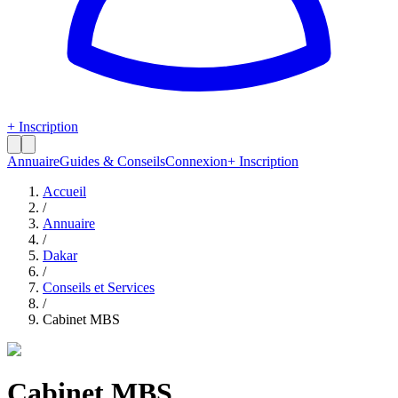
+ Inscription
Annuaire
Guides & Conseils
Connexion
+ Inscription
Accueil
/
Annuaire
/
Dakar
/
Conseils et Services
/
Cabinet MBS
Cabinet MBS