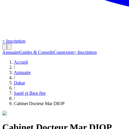
+ Inscription
Annuaire
Guides & Conseils
Connexion
+ Inscription
Accueil
/
Annuaire
/
Dakar
/
Santé et Bien être
/
Cabinet Docteur Mar DIOP
Cabinet Docteur Mar DIOP