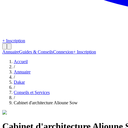
+ Inscription
Annuaire
Guides & Conseils
Connexion
+ Inscription
Accueil
/
Annuaire
/
Dakar
/
Conseils et Services
/
Cabinet d'architecture Alioune Sow
Cabinet d'architecture Alioune