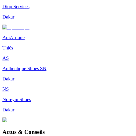
Diop Services
Dakar
ApiAfrique
Thiès
AS
Authentique Shoes SN
Dakar
NS
Noreyni Shoes
Dakar
Actus & Conseils