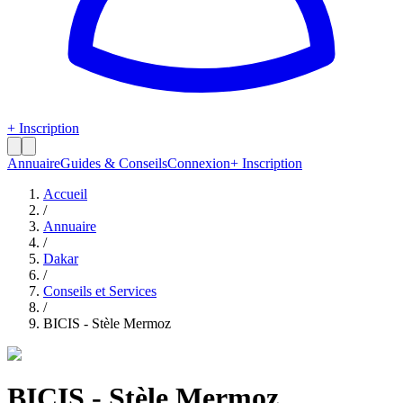
+ Inscription
Annuaire
Guides & Conseils
Connexion
+ Inscription
Accueil
/
Annuaire
/
Dakar
/
Conseils et Services
/
BICIS - Stèle Mermoz
BICIS - Stèle Mermoz