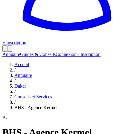
+ Inscription
Annuaire
Guides & Conseils
Connexion
+ Inscription
Accueil
/
Annuaire
/
Dakar
/
Conseils et Services
/
BHS - Agence Kermel
B-
BHS - Agence Kermel