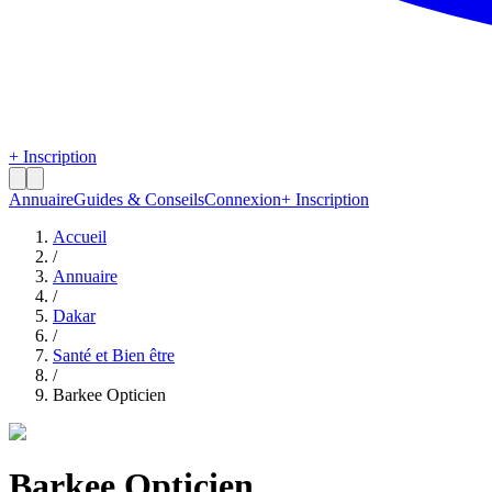
+ Inscription
Annuaire
Guides & Conseils
Connexion
+ Inscription
Accueil
/
Annuaire
/
Dakar
/
Santé et Bien être
/
Barkee Opticien
Barkee Opticien