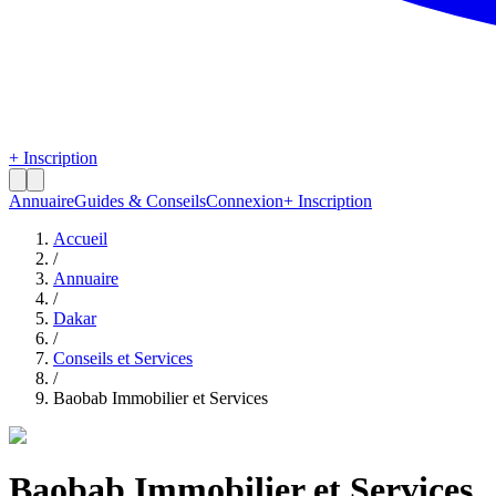
+ Inscription
Annuaire
Guides & Conseils
Connexion
+ Inscription
Accueil
/
Annuaire
/
Dakar
/
Conseils et Services
/
Baobab Immobilier et Services
Baobab Immobilier et Services