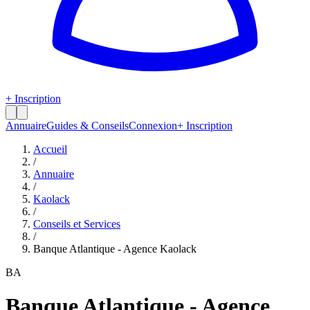
+ Inscription
Annuaire
Guides & Conseils
Connexion
+ Inscription
Accueil
/
Annuaire
/
Kaolack
/
Conseils et Services
/
Banque Atlantique - Agence Kaolack
BA
Banque Atlantique - Agence