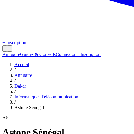
+ Inscription
Annuaire
Guides & Conseils
Connexion
+ Inscription
Accueil
/
Annuaire
/
Dakar
/
Informatique, Télécommunication
/
Astone Sénégal
AS
Astone Sénégal