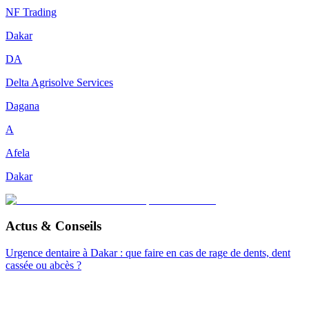
NF Trading
Dakar
DA
Delta Agrisolve Services
Dagana
A
Afela
Dakar
Actus & Conseils
Urgence dentaire à Dakar : que faire en cas de rage de dents, dent
cassée ou abcès ?