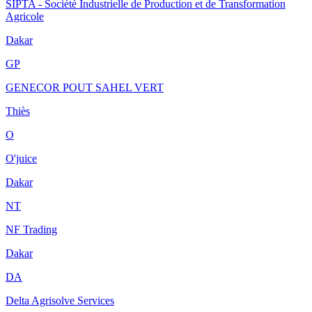
SIPTA - Société Industrielle de Production et de Transformation
Agricole
Dakar
GP
GENECOR POUT SAHEL VERT
Thiès
O
O'juice
Dakar
NT
NF Trading
Dakar
DA
Delta Agrisolve Services