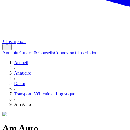
+ Inscription
Annuaire
Guides & Conseils
Connexion
+ Inscription
Accueil
/
Annuaire
/
Dakar
/
Transport, Véhicule et Logistique
/
Am Auto
Am Auto